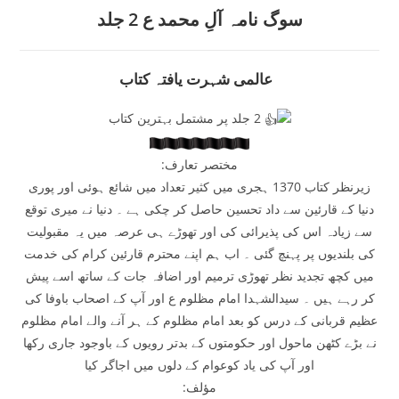
سوگ نامہ آلِ محمد ع 2 جلد
عالمی شہرت یافتہ کتاب
2 جلد پر مشتمل بہترین کتاب
مختصر تعارف:
زیرنظر کتاب 1370 ہجری میں کثیر تعداد میں شائع ہوئی اور پوری
دنیا کے قارئین سے داد تحسین حاصل کر چکی ہے ۔ دنیا نے میری توقع
سے زیادہ اس کی پذیرائی کی اور تھوڑے ہی عرصہ میں یہ مقبولیت
کی بلندیوں پر پہنچ گئی ۔ اب ہم اپنے محترم قارئین کرام کی خدمت
میں کچھ تجدید نظر تھوڑی ترمیم اور اضافہ جات کے ساتھ اسے پیش
کر رہے ہیں ۔ سیدالشہدا امام مظلوم ع اور آپ کے اصحاب باوفا کی
عظیم قربانی کے درس کو بعد امام مظلوم کے ہر آنے والے امام مظلوم
نے بڑے کٹھن ماحول اور حکومتوں کے بدتر رویوں کے باوجود جاری رکھا
اور آپ کی یاد کوعوام کے دلوں میں اجاگر کیا
مؤلف: