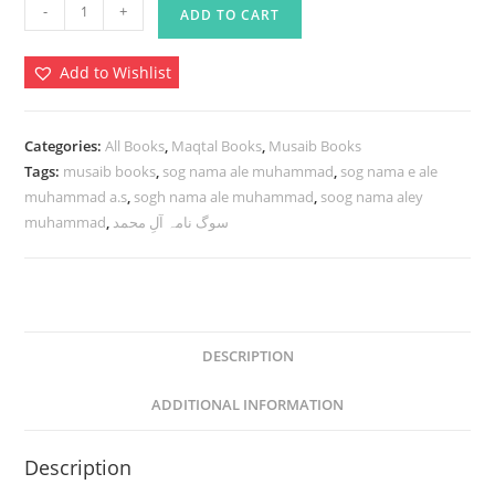
Sog
-
+
ADD TO CART
Nama
e
Add to Wishlist
Ale
Muhammad
A.s
Categories:
All Books
,
Maqtal Books
,
Musaib Books
2
Tags:
musaib books
,
sog nama ale muhammad
,
sog nama e ale
Jild
muhammad a.s
,
sogh nama ale muhammad
,
soog nama aley
muhammad
,
سوگ نامہ آلِ محمد
|
سوگ
نامہ
آلِ
محمد
DESCRIPTION
quantity
ADDITIONAL INFORMATION
Description