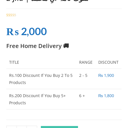
Rated
551
2.50
₨
2,000
out of
5
based
Free Home Delivery 🚚
on
custo
mer
TITLE
RANGE
DISCOUNT
rating
s
Rs.100 Discount If You Buy 2 To 5
2 - 5
₨
1,900
Products
Rs.200 Discount If You Buy 5+
6 +
₨
1,800
Products