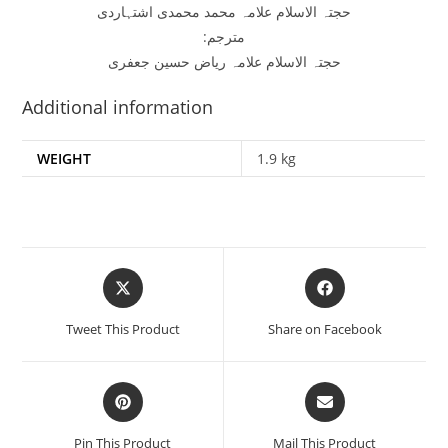
حجتہ الاسلام علامہ محمد محمدی اشتہاردی
مترجم:
حجتہ الاسلام علامہ ریاض حسین جعفری
Additional information
WEIGHT
1.9 kg
Opens
Opens
in
in
a
a
Tweet This Product
Share on Facebook
new
new
window
window
Opens
Opens
in
in
a
a
Pin This Product
Mail This Product