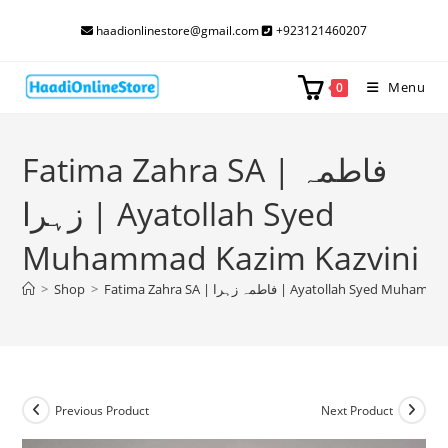
Skip
haadionlinestore@gmail.com
+923121460207
to
content
Menu
0
Fatima Zahra SA | فاطمہ
زہرا | Ayatollah Syed
Muhammad Kazim Kazvini
>
Shop
>
Fatima Zahra SA | فاطمہ زہرا | Ayatollah Sye
Previous Product
Next Product