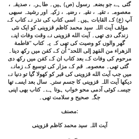
گئی ہے جو بضعہ رسول (ص) ہیں۔ طاہرہ ، صدیقہ ،
معصومہ ، تقیہ ، نقیہ ، رضیہ ، زکیہ اور رشیدہ سبھی
آپ (ع) کے القابات ہیں۔ اسی کتاب کی نذر نے کتاب کے
مؤلف آیت اللہ سید محمد کاظم قزوینی کو ایک نئی
زندگی دی تھی۔ آیت الله قزوینی نے وقت وفات اپنے
گھر والوں کو وصیت کی تھی کہ یہ کتاب “فاطمة
الزهراء من المَهدِ إلى اللحد” اُن کے کفن میں رکھ دینا۔
مرحوم کی وفات کے بعد کتاب ان کے کفن میں رکھ دی
گئی تھی۔ معصومہ قم کے مزار کی توسیع کے زمانے
میں جب آیت الله قزوینی کی قبر کو کھولا گیا تو دنیا نے
دیکھا آیت اللہ قزوینی کا جسم سترہ سال بعد ایسے تھا
جیسے کوئی آدمی محو خواب ہوتا ہے۔ کتاب بھی اپنی
جگہ صحیح و سلامت تھی۔
مصنف:
آیت اللہ سید محمد کاظم قزوینی
ترجمہ: