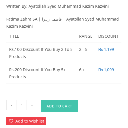
Written By: Ayatollah Syed Muhammad Kazim Kazvini
omer
rating
s
Fatima Zahra SA | فاطمہ زہرا | Ayatollah Syed Muhammad
Kazim Kazvini
TITLE
RANGE
DISCOUNT
Rs.100 Discount If You Buy 2 To 5
2 - 5
₨
1,199
Products
Rs.200 Discount If You Buy 5+
6 +
₨
1,099
Products
Fatima
-
+
ADD TO CART
Zahra
SA
Add to Wishlist
|