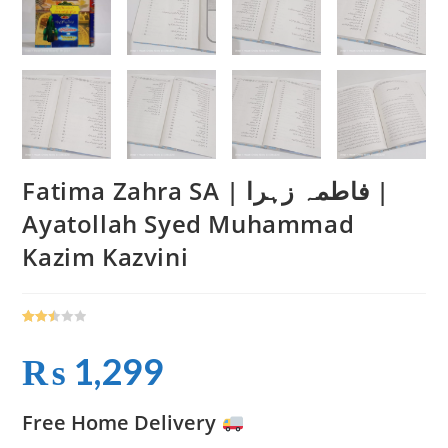
Fatima Zahra SA | فاطمہ زہرا |
Ayatollah Syed Muhammad
Kazim Kazvini
Rated
307
2.51
₨
1,299
out of
5
base
Free Home Delivery
d on
cust