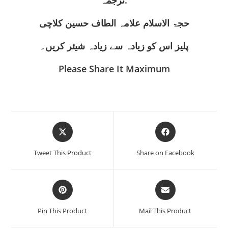
حجۃ الاسلام علامہ الطاف حسین کلاچی
پلیز اس کو زیادہ سے زیادہ شیئر کریں۔
Please Share It Maximum
Opens
Opens
in
in
a
a
Tweet This Product
Share on Facebook
new
new
window
window
Opens
Opens
in
in
a
a
Pin This Product
Mail This Product
new
new
window
window