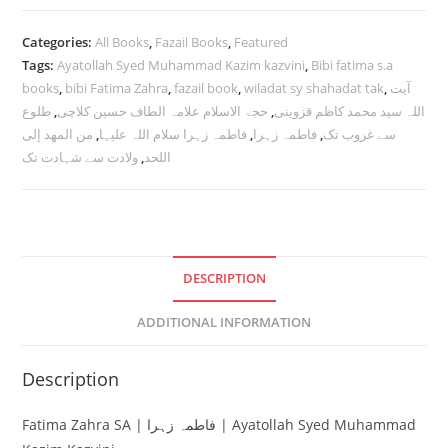
فاطمہ
زہرا
Categories:
All Books
,
Fazail Books
,
Featured
|
Tags:
Ayatollah Syed Muhammad Kazim kazvini
,
Bibi fatima s.a
Ayatollah
books
,
bibi Fatima Zahra
,
fazail book
,
wiladat sy shahadat tak
,
آیت
طلوع
,
حجۃ الاسلام علامہ الطاف حسین کلاچی
,
اللہ سید محمد کاظم قزوینی
Syed
من المهد إلى
,
فاطمہ زہرا سلام اللہ علیہا
,
فاطمہ زہرا
,
سے غروب تک
Muhammad
ولادت سے شہادت تک
,
اللحد
Kazim
Kazvini
quantity
DESCRIPTION
ADDITIONAL INFORMATION
Description
Fatima Zahra SA | فاطمہ زہرا | Ayatollah Syed Muhammad